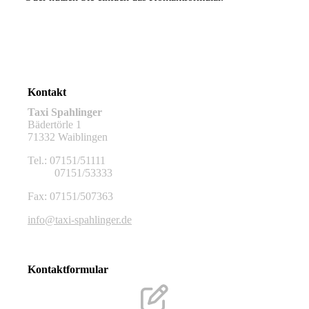
Kontakt
Taxi Spahlinger
Bädertörle 1
71332 Waiblingen
Tel.: 07151/51111
07151/53333
Fax: 07151/507363
info@taxi-spahlinger.de
Kontaktformular