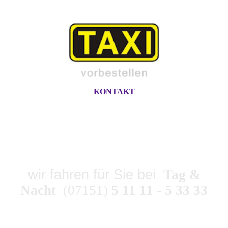
KONTAKT
TAXI-ZENTRALE
SPAHLINGER
wir fahren für Sie bei
Tag &
Nacht
(07151)
5 11 11 - 5 33 33